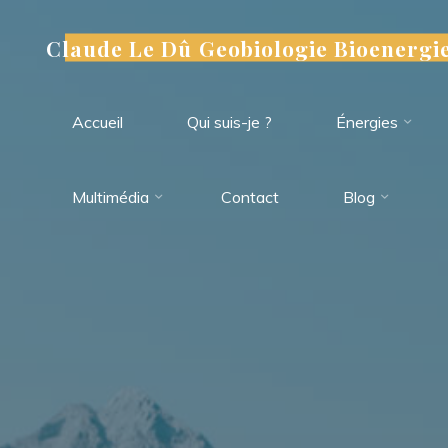
Aller
au
Claude Le Dû Geobiologie Bioenergi
contenu
Accueil
Qui suis-je ?
Énergies
Multimédia
Contact
Blog