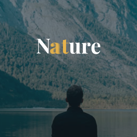
N
a
t
u
r
e