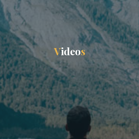
V
i
d
e
o
s