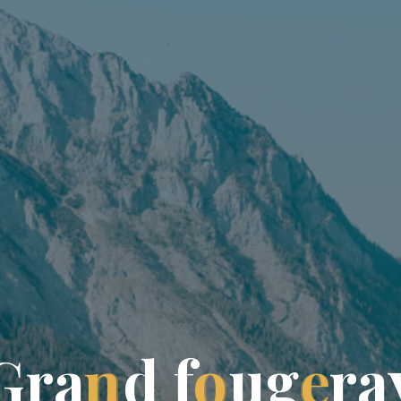
G
r
a
n
d
f
o
u
g
e
r
a