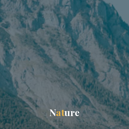
N
a
t
u
r
e