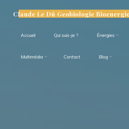
Aller
au
Claude Le Dû Geobiologie Bioenergi
contenu
Accueil
Qui suis-je ?
Énergies
Multimédia
Contact
Blog