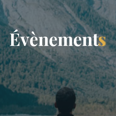
É
v
è
n
e
m
e
n
t
s